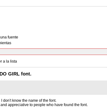
 una fuente
ientas
r a la lista
DO GIRL font.
 I don't know the name of the font.
ul and appreciative to people who have found the font.