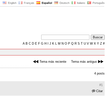
English
Français
Español
Deutsch
Italiano
Português
A
B
C
D
E
F
G
H
I
J
K
L
M
N
O
P
Q
R
S
T
U
V
W
X
Y
Z
#
Tema más reciente
Tema más antiguo
4 posts
#1
Citar