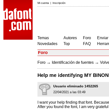
Mi cuenta
|
Inscripción
Temas
Autores
Foro
Enviar
Novedades
Top
FAQ
Herram
Foro
→
→
Foro
Identificación de fuentes
Volve
Help me identifying MY BINON
Usuario eliminado 1452265
22/04/2021 a las 03:49
I want your help finding that font. Because
After you found the font, I am very gratef