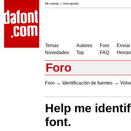
Mi cuenta
|
Inscripción
Temas
Autores
Foro
Enviar
Novedades
Top
FAQ
Herram
Foro
→
→
Foro
Identificación de fuentes
Volve
Help me ident
font.