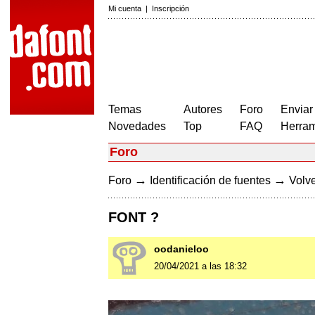
Mi cuenta
|
Inscripción
Temas
Autores
Foro
Enviar
Novedades
Top
FAQ
Herram
Foro
→
→
Foro
Identificación de fuentes
Volve
FONT ?
oodanieloo
20/04/2021 a las 18:32