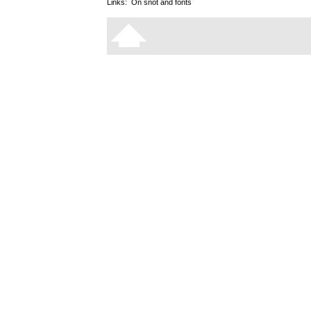
Links:
On snot and fonts