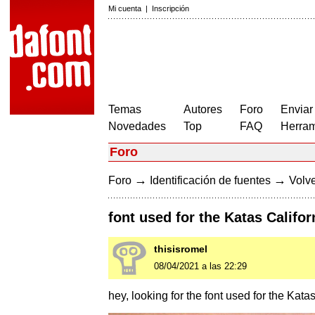
Mi cuenta
|
Inscripción
Temas
Autores
Foro
Enviar
Novedades
Top
FAQ
Herram
Foro
→
→
Foro
Identificación de fuentes
Volve
font used for the Katas Califor
thisisromel
08/04/2021 a las 22:29
hey, looking for the font used for the Kata