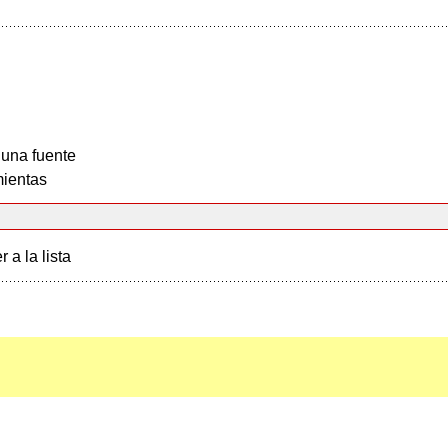
 una fuente
ientas
r a la lista