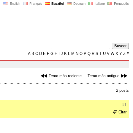
English
Français
Español
Deutsch
Italiano
Português
A
B
C
D
E
F
G
H
I
J
K
L
M
N
O
P
Q
R
S
T
U
V
W
X
Y
Z
#
Tema más reciente
Tema más antiguo
2 posts
#1
Citar