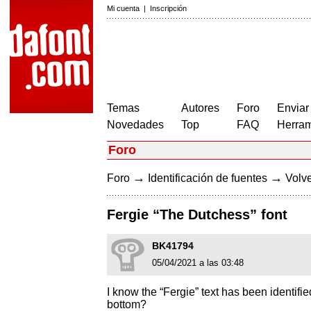
Mi cuenta
|
Inscripción
Temas
Autores
Foro
Enviar
Novedades
Top
FAQ
Herram
Foro
→
→
Foro
Identificación de fuentes
Volve
Fergie “The Dutchess” font
BK41794
05/04/2021 a las 03:48
I know the “Fergie” text has been identifie
bottom?