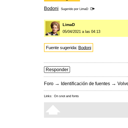
Bodoni
Sugerido por
LimaD
LimaD
05/04/2021 a las 04:13
Fuente sugerida:
Bodoni
Responder
→
→
Foro
Identificación de fuentes
Volve
Links:
On snot and fonts