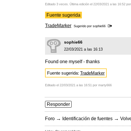
Editado 3 veces. Última edición el 22/03/2021 a las 16:52 po
Fuente sugerida
TradeMarker
Sugerido por
sophie66
sophie66
22/03/2021 a las 16:13
Found one myself - thanks
Fuente sugerida:
TradeMarker
Editado el 22/03/2021 a las 16:51 por marty666
Responder
→
→
Foro
Identificación de fuentes
Volve