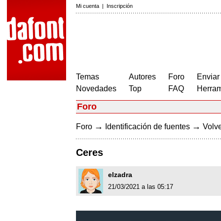
Mi cuenta
|
Inscripción
Temas
Autores
Foro
Enviar
Novedades
Top
FAQ
Herram
Foro
→
→
Foro
Identificación de fuentes
Volve
Ceres
elzadra
21/03/2021 a las 05:17