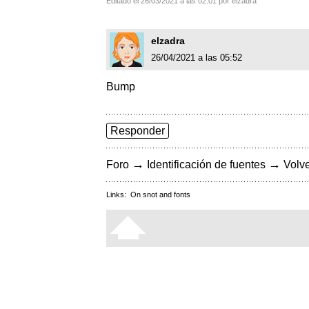
Editado el 26/03/2021 a las 02:01 por elzadra
elzadra
26/04/2021 a las 05:52
Bump
Responder
→
→
Foro
Identificación de fuentes
Volve
Links:
On snot and fonts