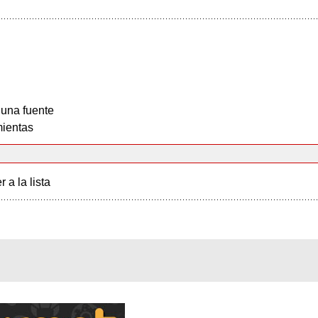
 una fuente
ientas
r a la lista