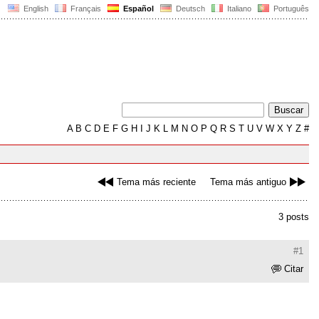
English
Français
Español
Deutsch
Italiano
Português
A
B
C
D
E
F
G
H
I
J
K
L
M
N
O
P
Q
R
S
T
U
V
W
X
Y
Z
#
Tema más reciente
Tema más antiguo
3 posts
#1
Citar