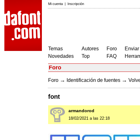
Mi cuenta
|
Inscripción
Temas
Autores
Foro
Enviar
Novedades
Top
FAQ
Herram
Foro
→
→
Foro
Identificación de fuentes
Volve
font
armandorod
18/02/2021 a las 22:18