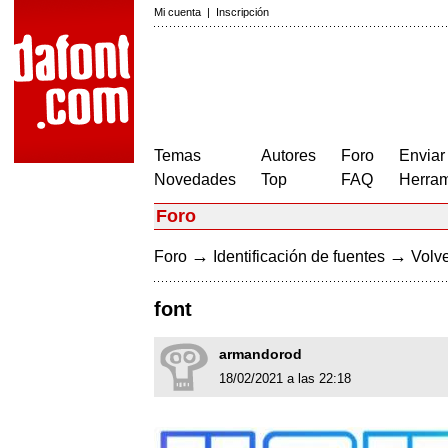
Mi cuenta
|
Inscripción
Temas
Autores
Foro
Enviar
Novedades
Top
FAQ
Herram
Foro
→
→
Foro
Identificación de fuentes
Volve
font
armandorod
18/02/2021 a las 22:18