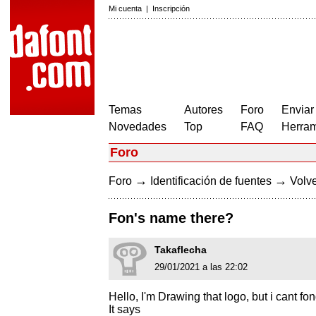
Mi cuenta
|
Inscripción
Temas
Autores
Foro
Enviar
Novedades
Top
FAQ
Herram
Foro
→
→
Foro
Identificación de fuentes
Volve
Fon's name there?
Takaflecha
29/01/2021 a las 22:02
Hello, I'm Drawing that logo, but i cant fon
It says