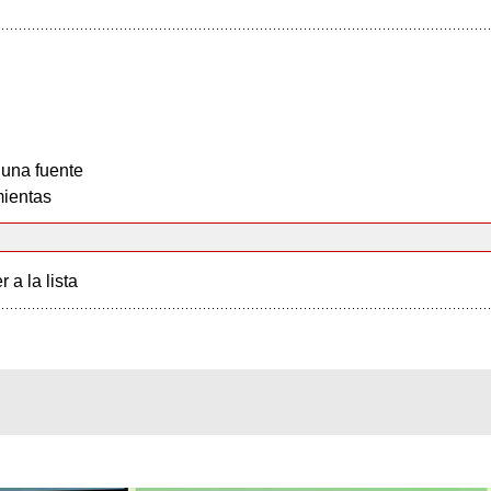
 una fuente
ientas
r a la lista