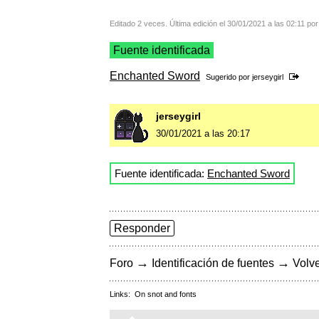
Editado 2 veces. Última edición el 30/01/2021 a las 02:11 p
Fuente identificada
Enchanted Sword
Sugerido por
jerseygirl
jerseygirl
30/01/2021 a las 20:17
Fuente identificada:
Enchanted Sword
Responder
→
→
Foro
Identificación de fuentes
Volve
Links:
On snot and fonts