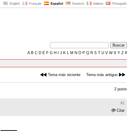
English
Français
Español
Deutsch
Italiano
Português
A
B
C
D
E
F
G
H
I
J
K
L
M
N
O
P
Q
R
S
T
U
V
W
X
Y
Z
#
Tema más reciente
Tema más antiguo
2 posts
#1
Citar