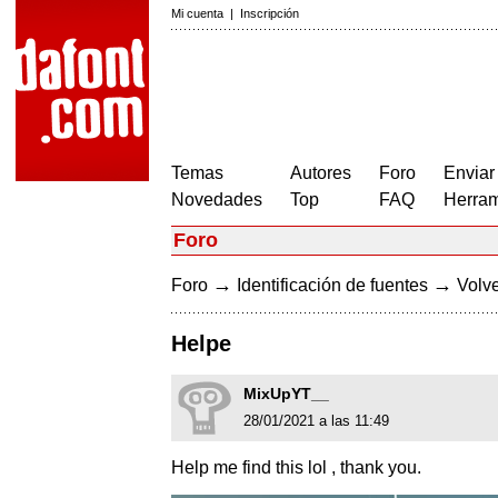
Mi cuenta
|
Inscripción
Temas
Autores
Foro
Enviar
Novedades
Top
FAQ
Herram
Foro
→
→
Foro
Identificación de fuentes
Volve
Helpe
MixUpYT__
28/01/2021 a las 11:49
Help me find this lol , thank you.