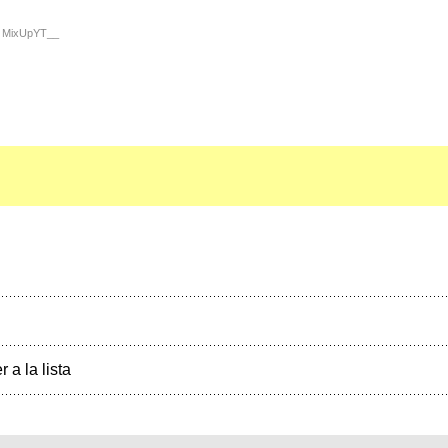
or MixUpYT__
r a la lista