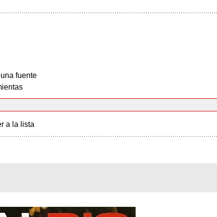
 una fuente
ientas
r a la lista