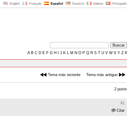
English
Français
Español
Deutsch
Italiano
Português
A
B
C
D
E
F
G
H
I
J
K
L
M
N
O
P
Q
R
S
T
U
V
W
X
Y
Z
#
Tema más reciente
Tema más antiguo
2 posts
#1
Citar