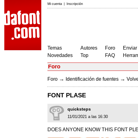
Mi cuenta
|
Inscripción
Temas
Autores
Foro
Enviar
Novedades
Top
FAQ
Herram
Foro
→
→
Foro
Identificación de fuentes
Volve
FONT PLASE
quicksteps
11/01/2021 a las 16:30
DOES ANYONE KNOW THIS FONT PL