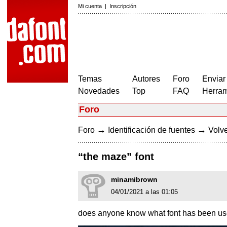
Mi cuenta
|
Inscripción
Temas
Autores
Foro
Enviar
Novedades
Top
FAQ
Herram
Foro
→
→
Foro
Identificación de fuentes
Volve
“the maze” font
minamibrown
04/01/2021 a las 01:05
does anyone know what font has been use