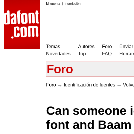
Mi cuenta
|
Inscripción
Temas
Autores
Foro
Enviar
Novedades
Top
FAQ
Herram
Foro
→
→
Foro
Identificación de fuentes
Volve
Can someone i
font and Baam 