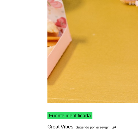
Fuente identificada
Great Vibes
Sugerido por
jerseygirl