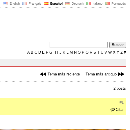
English
Français
Español
Deutsch
Italiano
Português
A
B
C
D
E
F
G
H
I
J
K
L
M
N
O
P
Q
R
S
T
U
V
W
X
Y
Z
#
Tema más reciente
Tema más antiguo
2 posts
#1
Citar