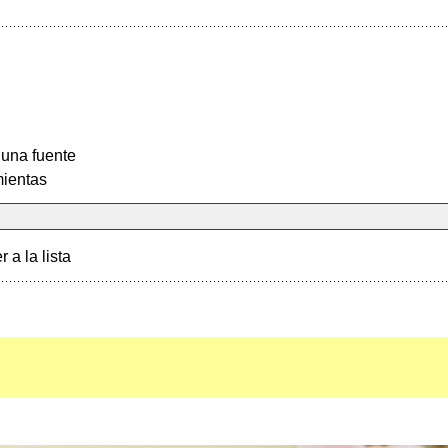
 una fuente
ientas
r a la lista