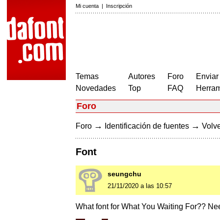
Mi cuenta
|
Inscripción
Temas
Autores
Foro
Enviar
Novedades
Top
FAQ
Herram
Foro
→
→
Foro
Identificación de fuentes
Volve
Font
seungchu
21/11/2020 a las 10:57
What font for What You Waiting For?? N