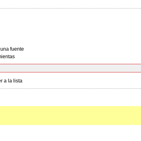
 una fuente
ientas
r a la lista