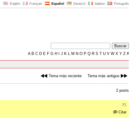
English
Français
Español
Deutsch
Italiano
Português
A
B
C
D
E
F
G
H
I
J
K
L
M
N
O
P
Q
R
S
T
U
V
W
X
Y
Z
#
Tema más reciente
Tema más antiguo
2 posts
#1
Citar