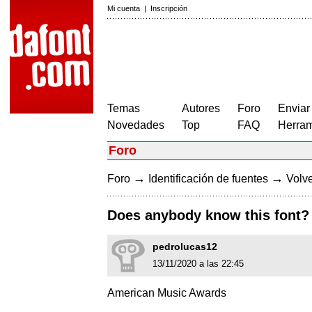
Mi cuenta
|
Inscripción
Temas
Autores
Foro
Enviar
Novedades
Top
FAQ
Herram
Foro
→
→
Foro
Identificación de fuentes
Volve
Does anybody know this font?
pedrolucas12
13/11/2020 a las 22:45
American Music Awards