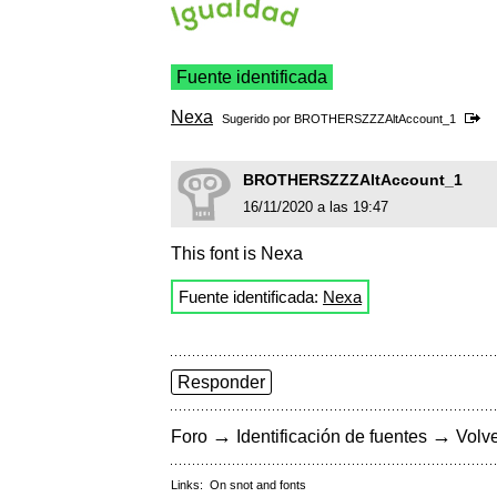
Fuente identificada
Nexa
Sugerido por
BROTHERSZZZAltAccount_1
BROTHERSZZZAltAccount_1
16/11/2020 a las 19:47
This font is Nexa
Fuente identificada:
Nexa
Responder
→
→
Foro
Identificación de fuentes
Volve
Links:
On snot and fonts