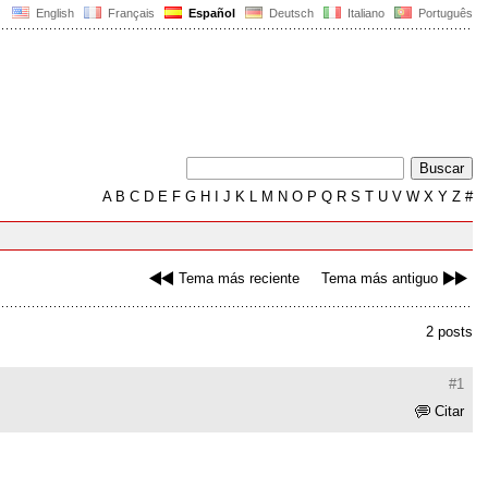
English
Français
Español
Deutsch
Italiano
Português
A
B
C
D
E
F
G
H
I
J
K
L
M
N
O
P
Q
R
S
T
U
V
W
X
Y
Z
#
Tema más reciente
Tema más antiguo
2 posts
#1
Citar