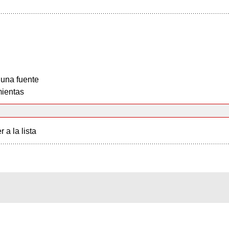
 una fuente
ientas
r a la lista