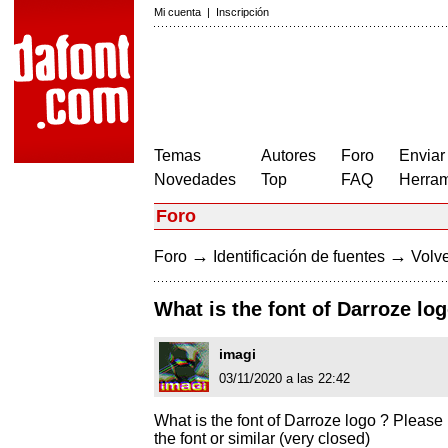
Mi cuenta
|
Inscripción
Temas
Autores
Foro
Enviar
Novedades
Top
FAQ
Herram
Foro
→
→
Foro
Identificación de fuentes
Volve
What is the font of Darroze lo
imagi
03/11/2020 a las 22:42
What is the font of Darroze logo ? Please
the font or similar (very closed)