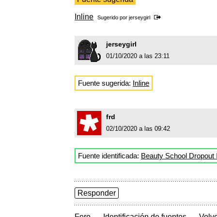
Inline
Sugerido por
jerseygirl
jerseygirl
01/10/2020 a las 23:11
Fuente sugerida:
Inline
frd
02/10/2020 a las 09:42
Fuente identificada:
Beauty School Dropout I
Responder
→
→
Foro
Identificación de fuentes
Volve