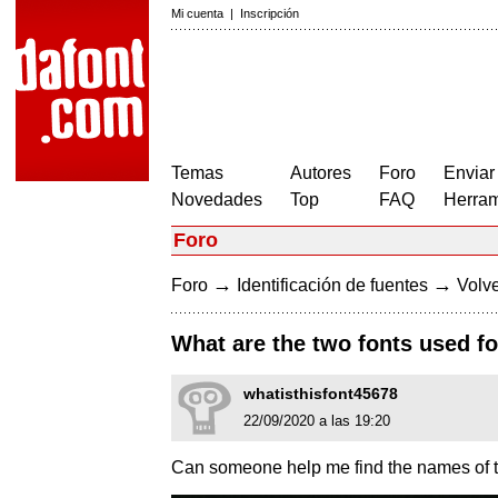
Mi cuenta
|
Inscripción
Temas
Autores
Foro
Enviar
Novedades
Top
FAQ
Herram
Foro
→
→
Foro
Identificación de fuentes
Volve
What are the two fonts used for
whatisthisfont45678
22/09/2020 a las 19:20
Can someone help me find the names of the 