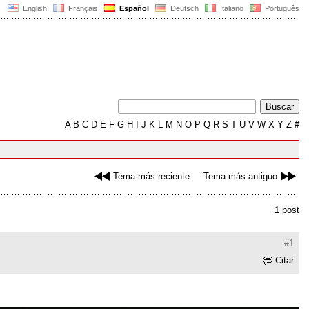
English
Français
Español
Deutsch
Italiano
Português
A
B
C
D
E
F
G
H
I
J
K
L
M
N
O
P
Q
R
S
T
U
V
W
X
Y
Z
#
Tema más reciente
Tema más antiguo
1 post
#1
Citar