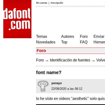
Mi cuenta
|
Inscripción
Temas
Autores
Foro
Enviar
Novedades
Top
FAQ
Herram
Foro
→
→
Foro
Identificación de fuentes
Volve
font name?
yerayc
22/09/2020 a las 08:12
lo he visto en videos "aesthetic" solo qui