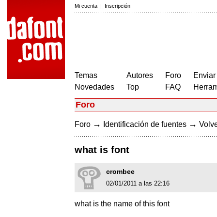
Mi cuenta
|
Inscripción
Temas
Autores
Foro
Enviar
Novedades
Top
FAQ
Herram
Foro
→
→
Foro
Identificación de fuentes
Volve
what is font
crombee
02/01/2011 a las 22:16
what is the name of this font