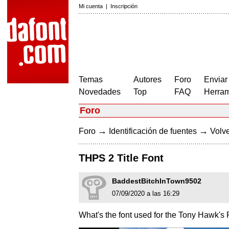
Mi cuenta
|
Inscripción
Temas
Autores
Foro
Enviar
Novedades
Top
FAQ
Herram
Foro
→
→
Foro
Identificación de fuentes
Volve
THPS 2 Title Font
BaddestBitchInTown9502
07/09/2020 a las 16:29
What's the font used for the Tony Hawk's P