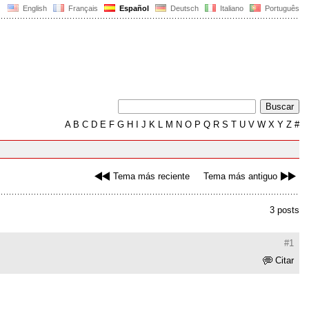
English
Français
Español
Deutsch
Italiano
Português
A
B
C
D
E
F
G
H
I
J
K
L
M
N
O
P
Q
R
S
T
U
V
W
X
Y
Z
#
Tema más reciente
Tema más antiguo
3 posts
#1
Citar