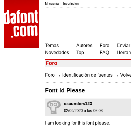
Mi cuenta
|
Inscripción
Temas
Autores
Foro
Enviar
Novedades
Top
FAQ
Herram
Foro
→
→
Foro
Identificación de fuentes
Volve
Font Id Please
csaunders123
02/09/2020 a las 06:08
I am looking for this font please.