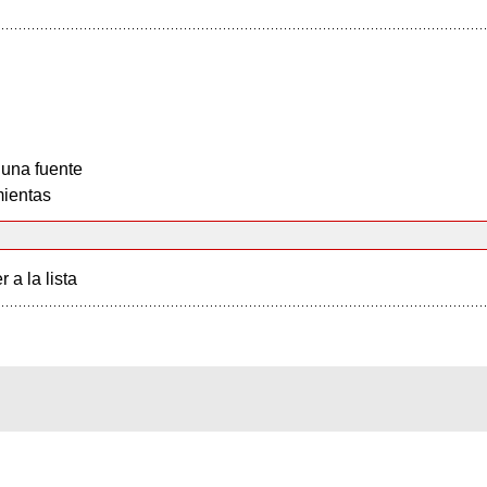
 una fuente
ientas
r a la lista