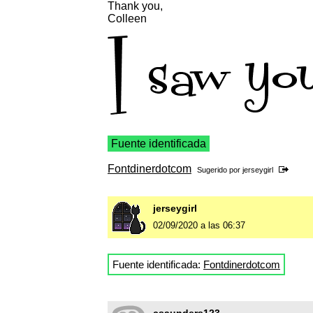
Thank you,
Colleen
Fuente identificada
Fontdinerdotcom
Sugerido por
jerseygirl
jerseygirl
02/09/2020 a las 06:37
Fuente identificada:
Fontdinerdotcom