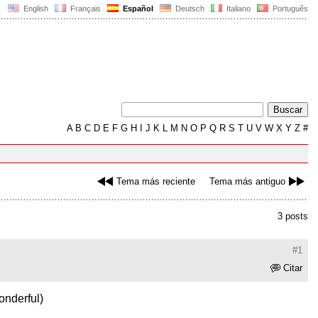
English
Français
Español
Deutsch
Italiano
Português
A
B
C
D
E
F
G
H
I
J
K
L
M
N
O
P
Q
R
S
T
U
V
W
X
Y
Z
#
Tema más reciente
Tema más antiguo
3 posts
#1
Citar
onderful)