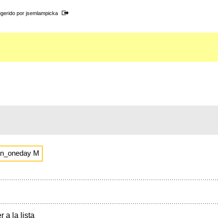
gerido por
jsemlampicka
an_oneday M
r a la lista