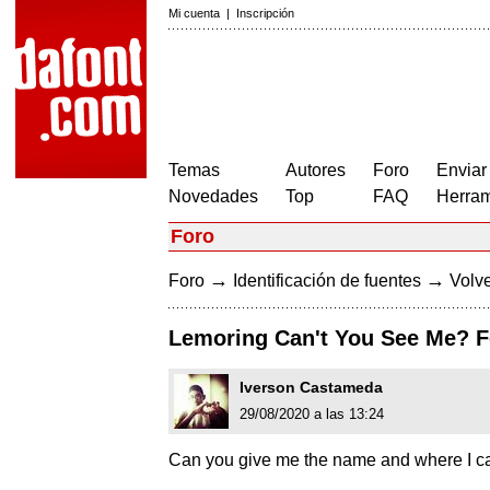
Mi cuenta
|
Inscripción
Temas
Autores
Foro
Enviar
Novedades
Top
FAQ
Herram
Foro
→
→
Foro
Identificación de fuentes
Volve
Lemoring Can't You See Me? F
Iverson Castameda
29/08/2020 a las 13:24
Can you give me the name and where I can