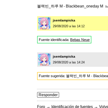
블랙빈_하루 M - Blackbean_oneday M
Su
jsemlampicka
29/08/2020 a las 14:12
Fuente identificada:
Bebas Neue
jsemlampicka
29/08/2020 a las 14:24
Fuente sugerida: 블랙빈_하루 M - Blackbe
Responder
→
→
Foro
Identificación de fuentes
Volve