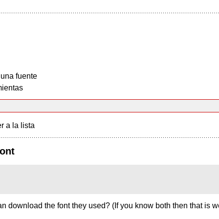
 una fuente
ientas
r a la lista
ont
 download the font they used? (If you know both then that is w