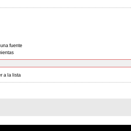
 una fuente
ientas
r a la lista