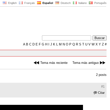
English
Français
Español
Deutsch
Italiano
Português
A
B
C
D
E
F
G
H
I
J
K
L
M
N
O
P
Q
R
S
T
U
V
W
X
Y
Z
#
Tema más reciente
Tema más antiguo
2 posts
#1
Citar