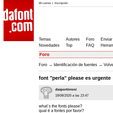
Mi cuenta
|
Inscripción
Temas
Autores
Foro
Enviar
Novedades
Top
FAQ
Herram
Foro
→
→
Foro
Identificación de fuentes
Volve
font "perla" please es urgente
daiportirroni
18/08/2020 a las 23:47
what´s the fonts please?
qual é a fontes por favor?