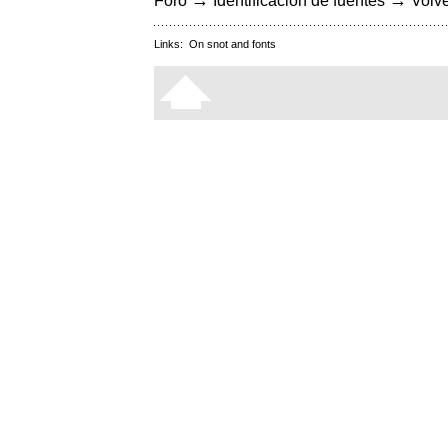
→
→
Foro
Identificación de fuentes
Volve
Links:
On snot and fonts