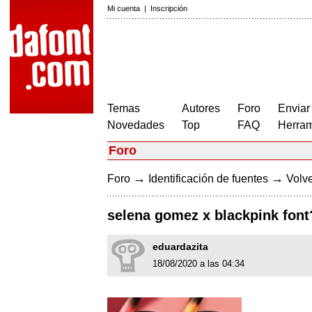
Mi cuenta
|
Inscripción
Temas
Autores
Foro
Enviar
Novedades
Top
FAQ
Herram
Foro
→
→
Foro
Identificación de fuentes
Volve
selena gomez x blackpink font
eduardazita
18/08/2020 a las 04:34