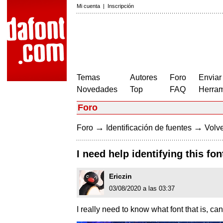
Mi cuenta
|
Inscripción
Temas
Autores
Foro
Enviar
Novedades
Top
FAQ
Herram
Foro
→
→
Foro
Identificación de fuentes
Volve
I need help identifying this fon
Ericzin
03/08/2020 a las 03:37
I really need to know what font that is, 