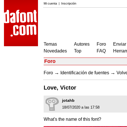
Mi cuenta
|
Inscripción
Temas
Autores
Foro
Enviar
Novedades
Top
FAQ
Herram
Foro
→
→
Foro
Identificación de fuentes
Volve
Love, Victor
jotahb
18/07/2020 a las 17:58
What's the name of this font?