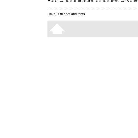
→
→
Foro
Identificación de fuentes
Volve
Links:
On snot and fonts