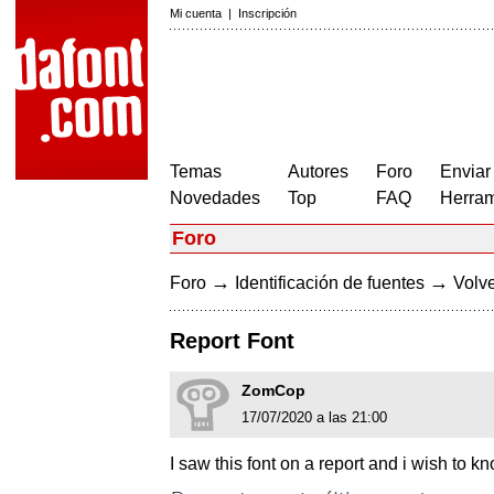
Mi cuenta
|
Inscripción
Temas
Autores
Foro
Enviar
Novedades
Top
FAQ
Herram
Foro
→
→
Foro
Identificación de fuentes
Volve
Report Font
ZomCop
17/07/2020 a las 21:00
I saw this font on a report and i wish to k