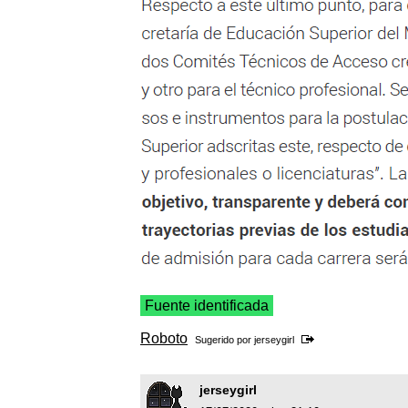
Fuente identificada
Roboto
Sugerido por
jerseygirl
jerseygirl