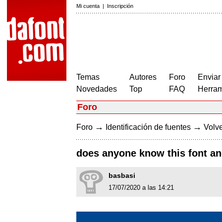
Mi cuenta
|
Inscripción
Temas
Autores
Foro
Enviar
Novedades
Top
FAQ
Herram
Foro
→
→
Foro
Identificación de fuentes
Volve
does anyone know this font an
basbasi
17/07/2020 a las 14:21