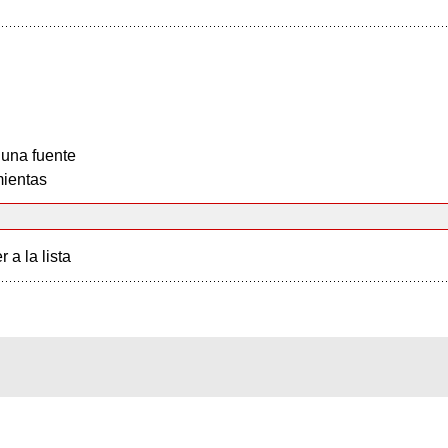
 una fuente
ientas
r a la lista