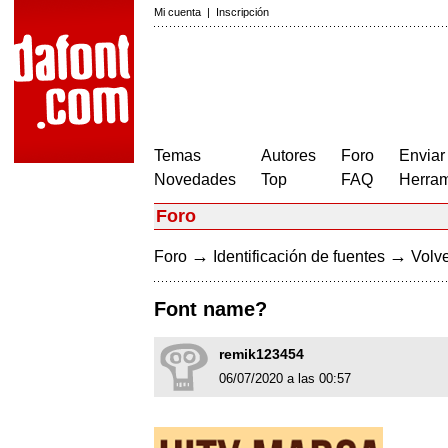
Mi cuenta
|
Inscripción
Temas
Autores
Foro
Enviar
Novedades
Top
FAQ
Herram
Foro
→
→
Foro
Identificación de fuentes
Volve
Font name?
remik123454
06/07/2020 a las 00:57