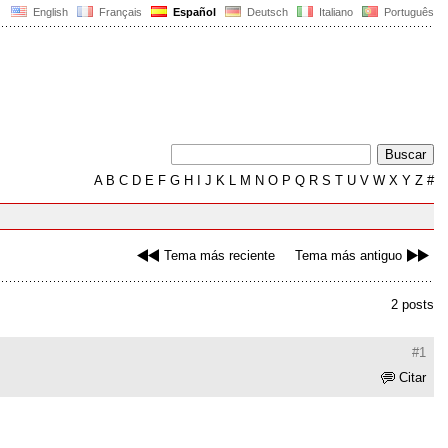
English
Français
Español
Deutsch
Italiano
Português
A
B
C
D
E
F
G
H
I
J
K
L
M
N
O
P
Q
R
S
T
U
V
W
X
Y
Z
#
Tema más reciente
Tema más antiguo
2 posts
#1
Citar