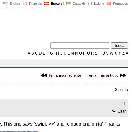
English
Français
Español
Deutsch
Italiano
Português
A
B
C
D
E
F
G
H
I
J
K
L
M
N
O
P
Q
R
S
T
U
V
W
X
Y
Z
#
Tema más reciente
Tema más antiguo
3 posts
#1
Citar
ne. This one says “swipe >>” and “cloudgrcnd on ig” Thanks