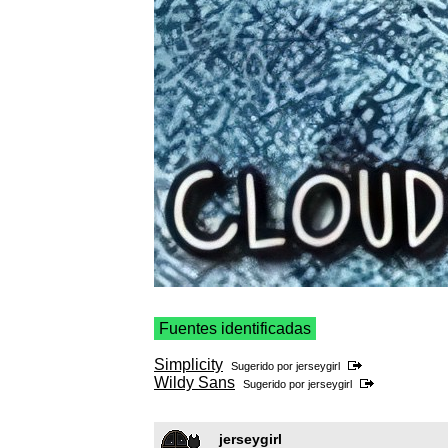
Fuentes identificadas
Simplicity
Sugerido por
jerseygirl
Wildy Sans
Sugerido por
jerseygirl
jerseygirl