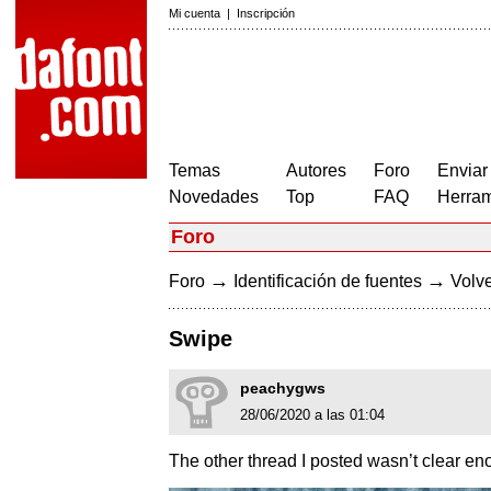
Mi cuenta
|
Inscripción
Temas
Autores
Foro
Enviar
Novedades
Top
FAQ
Herram
Foro
→
→
Foro
Identificación de fuentes
Volve
Swipe
peachygws
28/06/2020 a las 01:04
The other thread I posted wasn’t clear en