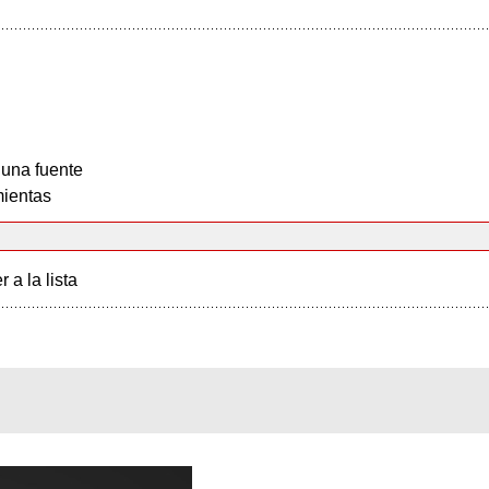
 una fuente
ientas
r a la lista