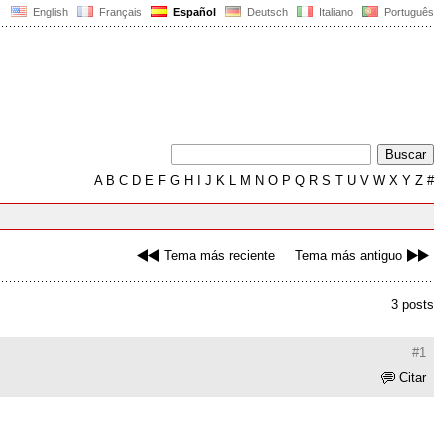
English
Français
Español
Deutsch
Italiano
Português
A
B
C
D
E
F
G
H
I
J
K
L
M
N
O
P
Q
R
S
T
U
V
W
X
Y
Z
#
Tema más reciente
Tema más antiguo
3 posts
#1
Citar