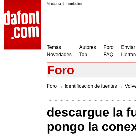
Mi cuenta
|
Inscripción
Temas
Autores
Foro
Enviar
Novedades
Top
FAQ
Herram
Foro
→
→
Foro
Identificación de fuentes
Volve
descargue la f
pongo la cone