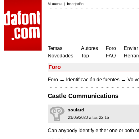
Mi cuenta
|
Inscripción
Temas
Autores
Foro
Enviar
Novedades
Top
FAQ
Herram
Foro
→
→
Foro
Identificación de fuentes
Volve
Castle Communications
soulard
21/05/2020 a las 22:15
Can anybody identify either one or both o