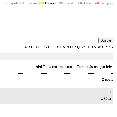
English
Français
Español
Deutsch
Italiano
Português
A
B
C
D
E
F
G
H
I
J
K
L
M
N
O
P
Q
R
S
T
U
V
W
X
Y
Z
#
Tema más reciente
Tema más antiguo
2 posts
#1
Citar