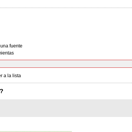
 una fuente
ientas
r a la lista
?