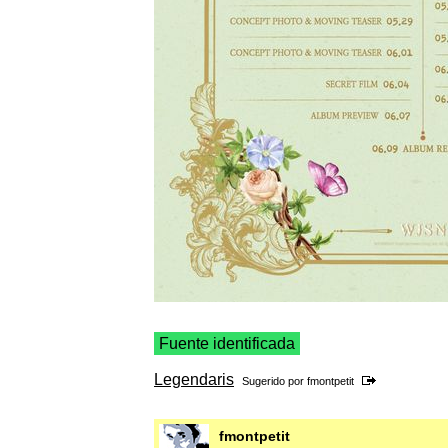
Fuente identificada
Legendaris
Sugerido por
fmontpetit
fmontpetit