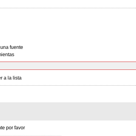
 una fuente
ientas
r a la lista
te por favor