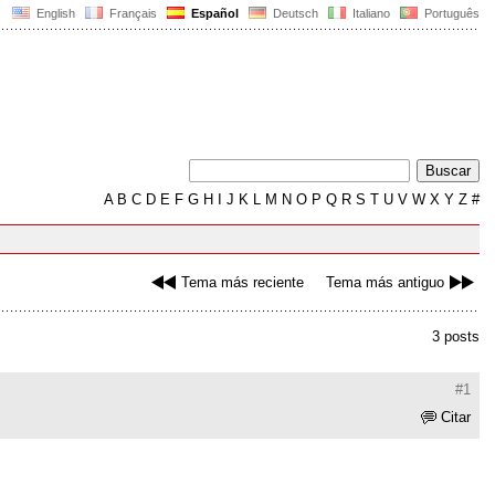
English
Français
Español
Deutsch
Italiano
Português
A
B
C
D
E
F
G
H
I
J
K
L
M
N
O
P
Q
R
S
T
U
V
W
X
Y
Z
#
Tema más reciente
Tema más antiguo
3 posts
#1
Citar