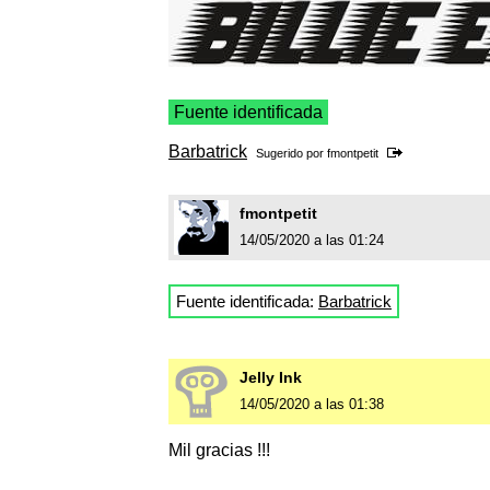
Fuente identificada
Barbatrick
Sugerido por
fmontpetit
fmontpetit
14/05/2020 a las 01:24
Fuente identificada:
Barbatrick
Jelly Ink
14/05/2020 a las 01:38
Mil gracias !!!