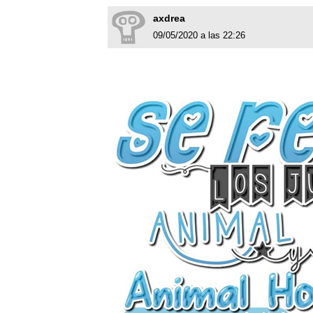
axdrea
09/05/2020 a las 22:26