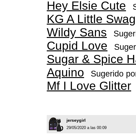
Hey Elsie Cute
KG A Little Swag
Wildy Sans
Suger
Cupid Love
Suger
Sugar & Spice 
Aquino
Sugerido p
Mf I Love Glitter
jerseygirl
29/05/2020 a las 00:09