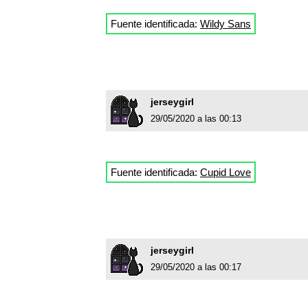
Fuente identificada:
Wildy Sans
jerseygirl
29/05/2020 a las 00:13
Fuente identificada:
Cupid Love
jerseygirl
29/05/2020 a las 00:17