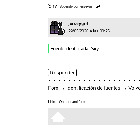
Siry
Sugerido por
jerseygirl
jerseygirl
29/05/2020 a las 00:25
Fuente identificada:
Siry
Responder
→
→
Foro
Identificación de fuentes
Volve
Links:
On snot and fonts