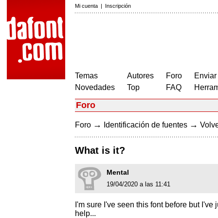
Mi cuenta
|
Inscripción
Temas
Autores
Foro
Enviar
Novedades
Top
FAQ
Herram
Foro
→
→
Foro
Identificación de fuentes
Volve
What is it?
Mental
19/04/2020 a las 11:41
I'm sure I've seen this font before but I'v
help...