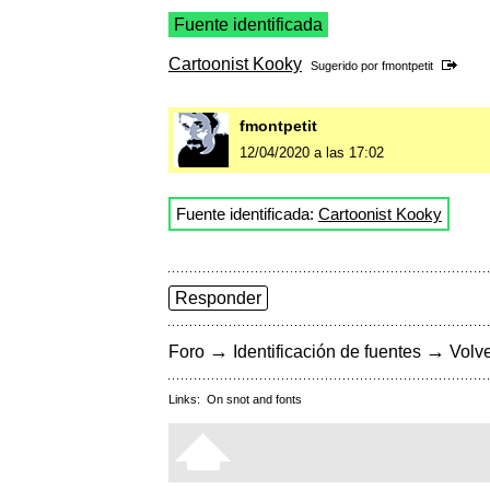
Fuente identificada
Cartoonist Kooky
Sugerido por
fmontpetit
fmontpetit
12/04/2020 a las 17:02
Fuente identificada:
Cartoonist Kooky
Responder
→
→
Foro
Identificación de fuentes
Volve
Links:
On snot and fonts