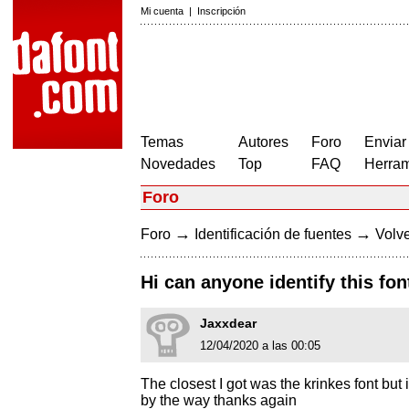
Mi cuenta
|
Inscripción
Temas
Autores
Foro
Enviar
Novedades
Top
FAQ
Herram
Foro
→
→
Foro
Identificación de fuentes
Volve
Hi can anyone identify this fon
Jaxxdear
12/04/2020 a las 00:05
The closest I got was the krinkes font but 
by the way thanks again